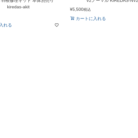
 羽根修理キット 本体別売り
V2ノーマル KIREDAS-NV
kiredas-akit
¥
5,500
税込
カートに入れる
入れる