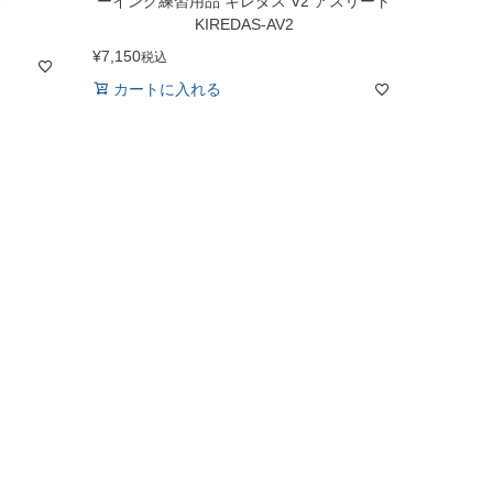
2
ーイング練習用品 キレダス V2 アスリート
KIREDAS-AV2
¥
7,150
税込
カートに入れる