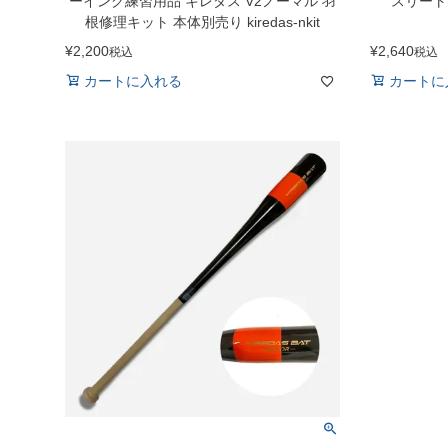
ーイング練習用品 キレダス V2ノーマル 羽
スリート
根修理キット 本体別売り kiredas-nkit
¥
2,200
¥
2,640
税込
税込
カートに入れる
カートに