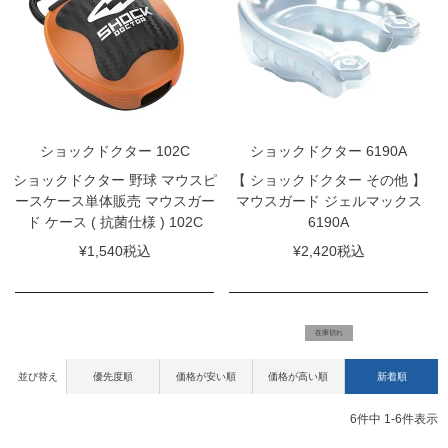
ショックドクター 102C
ショックドクター 6190A
ショックドクター 野球 マウスピ
【 ショックドクター その他 】
ースケース単体販売 マウスガー
マウスガード ジェルマックス
ド ケース ( 抗菌仕様 ) 102C
6190A
¥
1,540
税込
¥
2,420
税込
在庫切れ
並び替え
優先度順
価格が安い順
価格が高い順
新着順
6
件中
1
-
6
件表示