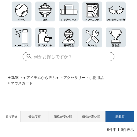
HOME
▼アイテムから選ぶ▼
アクセサリー・小物用品
マウスガード
並び替え
優先度順
価格が安い順
価格が高い順
新着順
6
件中
1
-
6
件表示