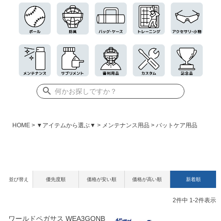
HOME
▼アイテムから選ぶ▼
メンテナンス用品
バットケア用品
並び替え
優先度順
価格が安い順
価格が高い順
新着順
2
件中
1
-
2
件表示
ワールドペガサス WEA3GONB