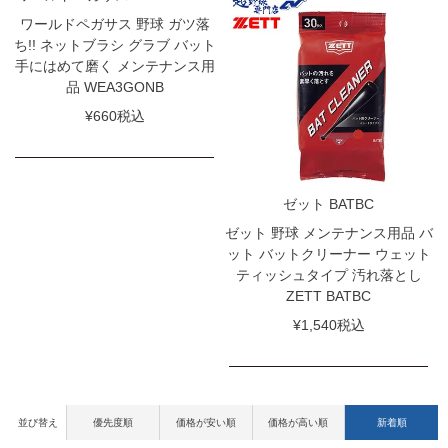
ワールドペガサス 野球 ガツ落
ち!! ネットブラシ グラブ バット
手にはめて磨く メンテナンス用
品 WEA3GONB
¥
660
税込
ゼット BATBC
ゼット 野球 メンテナンス用品 バ
ット バットクリーナー ウェット
ティッシュタイプ 汚れ落とし
ZETT BATBC
¥
1,540
税込
並び替え
優先度順
価格が安い順
価格が高い順
新着順