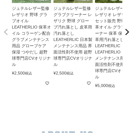
ジュテルレザー監修
ジュテルレザー監修
ジュテルレザー監修
レザリオ 野球 グラ
グラブクリーナー レ
レザリオ レザリク
ブオイル
ザリク 野球 グロー
セット販売 野球 保
LEATHERLIO 保革オ
ブ汚れ落とし 皮革用
革オイル グラブク
イル コラーゲン配合
汚れ落とし
ーナー 保革 保湿 皮
グラブメンテナンス
LEATHERLIC 日本製
革用汚れ落とし
用品 グローブケア
メンテナンス用品 界
LEATHERLIC
保湿 つやだし 超野
面活性剤不使用 超野
LEATHERLIO 日本
球専門店CVオリジナ
球専門店CVオリジナ
メンテナンス用品 
ル
ル
面活性剤不使用 超
球専門店CVオリジ
¥
2,500
¥
2,500
税込
税込
ル
¥
5,000
税込