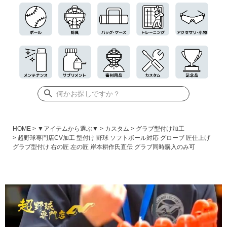
HOME
▼アイテムから選ぶ▼
カスタム
グラブ型付け加工
超野球専門店CV加工 型付け 野球 ソフトボール対応 グローブ 匠仕上げ
グラブ型付け 右の匠 左の匠 岸本耕作氏直伝 グラブ同時購入のみ可