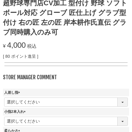
超野球専門店CV加工 型付け 野球 ソフト
ボール対応 グローブ 匠仕上げ グラブ型
付け 右の匠 左の匠 岸本耕作氏直伝 グラ
ブ同時購入のみ可
4,000
¥
税込
[
80
ポイント進呈 ]
STORE MANAGER COMMENT
人差し指
(
必
須
小指2本入れ
)
(
必
須
柔らかさ