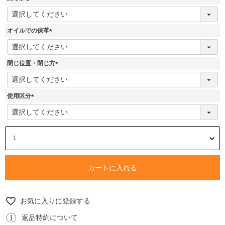
)
(
必
須
オイルでの保革
)
(
必
須
閉じ位置・閉じ方
)
(
必
須
使用区分
)
(
必
須
)
カートに入れる
お気に入りに登録する
返品特約について