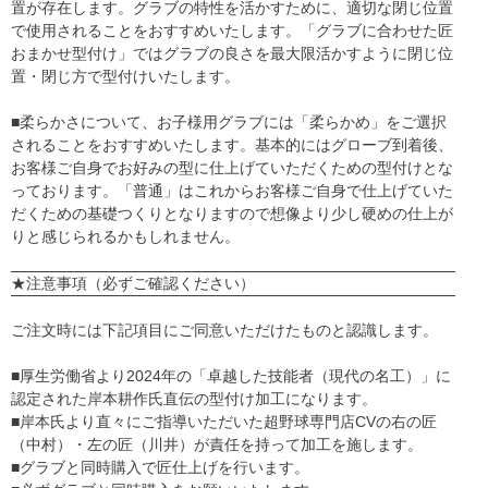
置が存在します。グラブの特性を活かすために、適切な閉じ位置
で使用されることをおすすめいたします。「グラブに合わせた匠
おまかせ型付け」ではグラブの良さを最大限活かすように閉じ位
置・閉じ方で型付けいたします。
■柔らかさについて、お子様用グラブには「柔らかめ」をご選択
されることをおすすめいたします。基本的にはグローブ到着後、
お客様ご自身でお好みの型に仕上げていただくための型付けとな
っております。「普通」はこれからお客様ご自身で仕上げていた
だくための基礎つくりとなりますので想像より少し硬めの仕上が
りと感じられるかもしれません。
★注意事項（必ずご確認ください）
ご注文時には下記項目にご同意いただけたものと認識します。
■厚生労働省より2024年の「卓越した技能者（現代の名工）」に
認定された岸本耕作氏直伝の型付け加工になります。
■岸本氏より直々にご指導いただいた超野球専門店CVの右の匠
（中村）・左の匠（川井）が責任を持って加工を施します。
■グラブと同時購入で匠仕上げを行います。