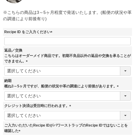
※こちらの商品は3～5ヶ月程度で発送いたします。(船便の状況や革
の調達により前後有り)
Recipe ID をご入力ください
(
必
須
返品／交換
)
こちらはオーダーメイド商品です。初期不良品以外の返品や交換を承ることが
できません。
(
必
須
納期
)
概ね3～5ヶ月ですが、船便の状況や革の調達により前後があります。
(
必
須
クレジット決済は受注時に行われます。
)
(
必
須
ご入力いただいたRecipe IDがパワーストラップのRecipe IDではないことを
)
確認した