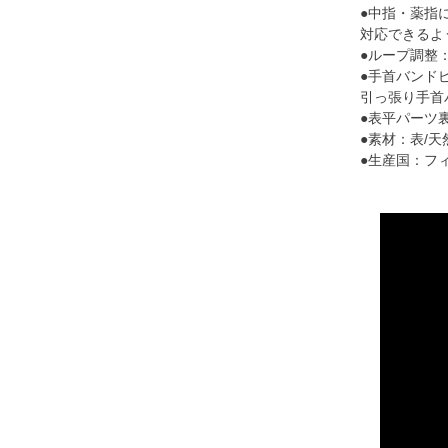
●中指・薬指
対応できるよ
●ループ調整
●手首バンド
引っ張り手首
●表平パーツ
●素材：表/天
●生産国：フ