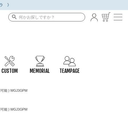
ラ 》
CUSTOM
MEMORIAL
TEAMPAGE
能 ) WGJ3GPM
能 ) WGJ3GPM