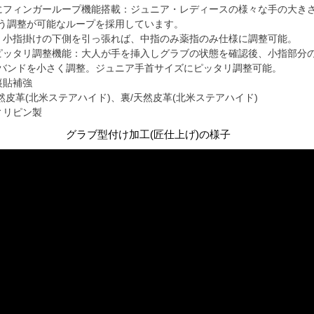
にフィンガーループ機能搭載：ジュニア・レディースの様々な手の大き
う調整が可能なループを採用しています。
：小指掛けの下側を引っ張れば、中指のみ薬指のみ仕様に調整可能。
ピッタリ調整機能：大人が手を挿入しグラブの状態を確認後、小指部分
バンドを小さく調整。ジュニア手首サイズにピッタリ調整可能。
裏貼補強
然皮革(北米ステアハイド)、裏/天然皮革(北米ステアハイド)
ィリピン製
グラブ型付け加工(匠仕上げ)の様子