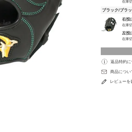
在庫
ブラック/ブラ
右投
在庫
左投
在庫
返品特約に
商品につい
レビューを