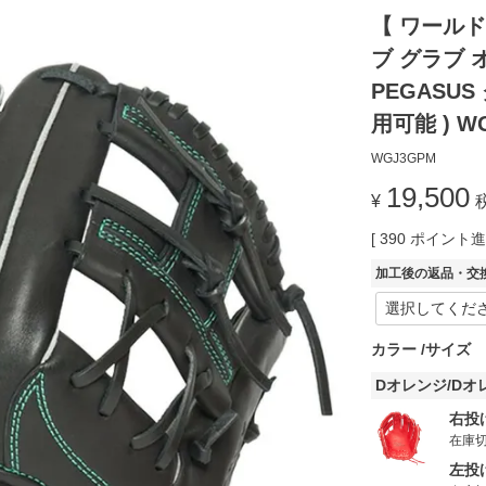
【 ワール
ブ グラブ 
PEGASUS
用可能 ) W
WGJ3GPM
19,500
¥
[
390
ポイント進呈
加工後の返品・交
カラー
サイズ
Dオレンジ/Dオ
右投
在庫
左投