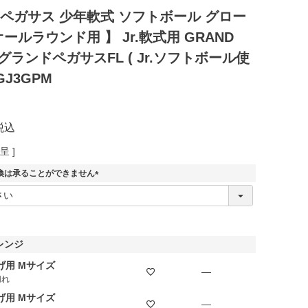
ドペガサス 少年軟式 ソフトボール グロー
オールラウンド用 】 Jr.軟式用 GRAND
 グランドペガサスFL ( Jr.ソフトボール使
GJ3GPM
税込
 ]
換は承ることができません
(
必
須
)
レンジ
げ用 Mサイズ
—
切れ
げ用 Mサイズ
—