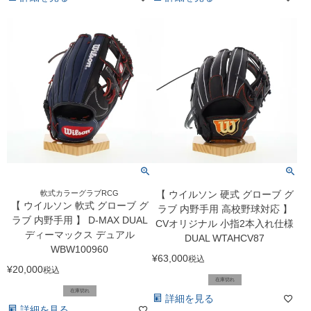
軟式カラーグラブRCG
【 ウイルソン 硬式 グローブ グ
【 ウイルソン 軟式 グローブ グ
ラブ 内野手用 高校野球対応 】
ラブ 内野手用 】 D-MAX DUAL
CVオリジナル 小指2本入れ仕様
ディーマックス デュアル
DUAL WTAHCV87
WBW100960
¥
63,000
税込
¥
20,000
税込
在庫切れ
在庫切れ
詳細を見る
詳細を見る