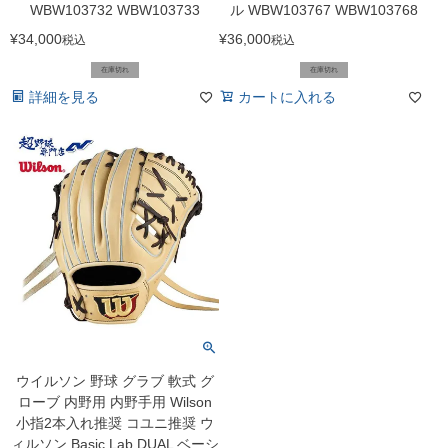
WBW103732 WBW103733
ル WBW103767 WBW103768
¥
34,000
¥
36,000
税込
税込
在庫切れ
在庫切れ
詳細を見る
カートに入れる
ウイルソン 野球 グラブ 軟式 グ
ローブ 内野用 内野手用 Wilson
小指2本入れ推奨 コユニ推奨 ウ
ィルソン Basic Lab DUAL ベーシ