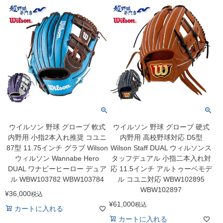
ウイルソン 野球 グローブ 軟式
ウイルソン 野球 グローブ 硬式
内野用 小指2本入れ推奨 コユニ
内野用 高校野球対応 D5型
87型 11.75インチ グラブ Wilson
Wilson Staff DUAL ウィルソンス
ウィルソン Wannabe Hero
タッフデュアル 小指二本入れ対
DUAL ワナビーヒーロー デュア
応 11.5インチ アルトゥーベモデ
ル WBW103782 WBW103784
ル コユニ対応 WBW102895
WBW102897
¥
36,000
税込
¥
61,000
税込
カートに入れる
カートに入れる