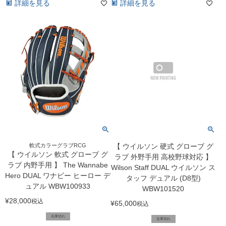
詳細を見る
詳細を見る
軟式カラーグラブRCG
【 ウイルソン 硬式 グローブ グ
【 ウイルソン 軟式 グローブ グ
ラブ 外野手用 高校野球対応 】
ラブ 内野手用 】 The Wannabe
Wilson Staff DUAL ウイルソン ス
Hero DUAL ワナビー ヒーロー デ
タッフ デュアル (D8型)
ュアル WBW100933
WBW101520
¥
28,000
税込
¥
65,000
税込
在庫切れ
在庫切れ