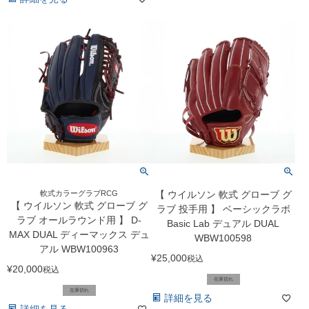
軟式カラーグラブRCG
【 ウイルソン 軟式 グローブ グ
【 ウイルソン 軟式 グローブ グ
ラブ 投手用 】 ベーシックラボ
ラブ オールラウンド用 】 D-
Basic Lab デュアル DUAL
MAX DUAL ディーマックス デュ
WBW100598
アル WBW100963
¥
25,000
税込
¥
20,000
税込
在庫切れ
在庫切れ
詳細を見る